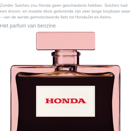
Zonder Soichiro zou Honda geen geschiedenis hebben. Soichiro had
een droom, en maakte deze gedurende zijn zeer lange loopbaan waar
– van de eerste gemotoriseerde fiets tot HondaJet en Asimo.
Het parfum van benzine